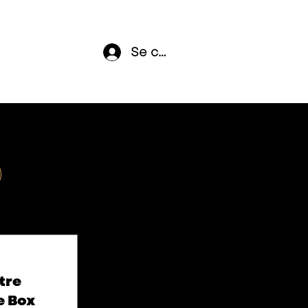
Se connecter
tre
e Box