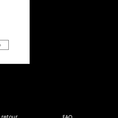
x
s
t retour
FAQ