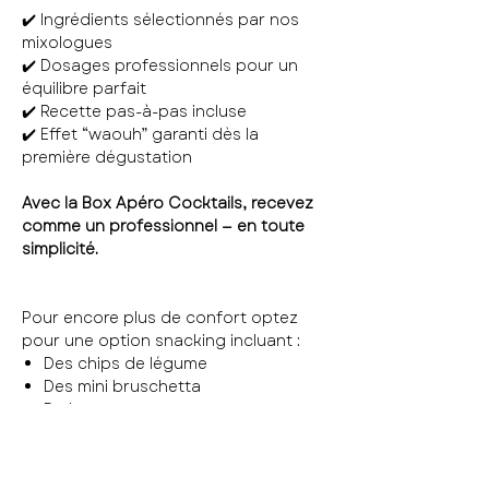
✔️ Ingrédients sélectionnés par nos
mixologues
✔️ Dosages professionnels pour un
équilibre parfait
✔️ Recette pas-à-pas incluse
✔️ Effet “waouh” garanti dès la
première dégustation
Avec la Box Apéro Cocktails, recevez
comme un professionnel — en toute
simplicité.
Pour encore plus de confort optez
pour une option snacking incluant :
Des chips de légume
Des mini bruschetta
Du houmous
Un mélange japonais
Des olives
(les quantités s'adaptent au nombre