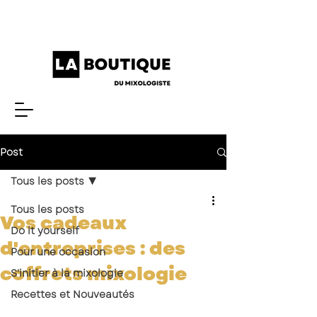
Post
Tous les posts
Tous les posts
Vos cadeaux
Do it yourself
d'entreprises : des
Pour une occasion
coffrets mixologie
S'initier à la mixologie
Recettes et Nouveautés