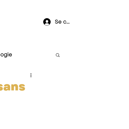
Se connecter
logie
sans