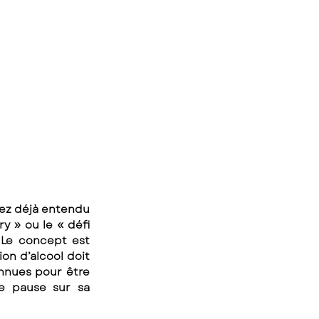
ez déjà entendu 
y » ou le « défi 
 Le concept est 
on d’alcool doit 
nnues pour être 
e pause sur sa 