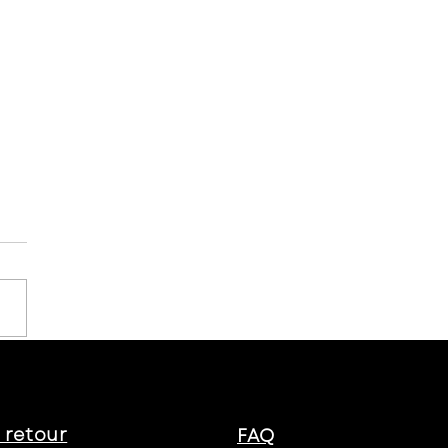
m building :
quoi faire appel à
s ?
t retour
FAQ