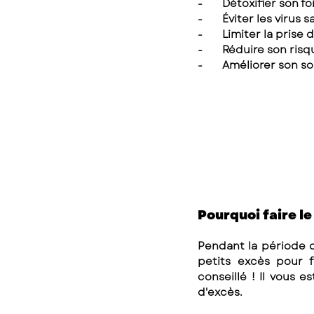
-       Détoxifier son fo
-       Éviter les virus 
-       Limiter la prise
-       Réduire son r
-       Améliorer son 
Pourquoi faire le
Pendant la période 
petits excès pour f
conseillé ! Il vous 
d'excès. 