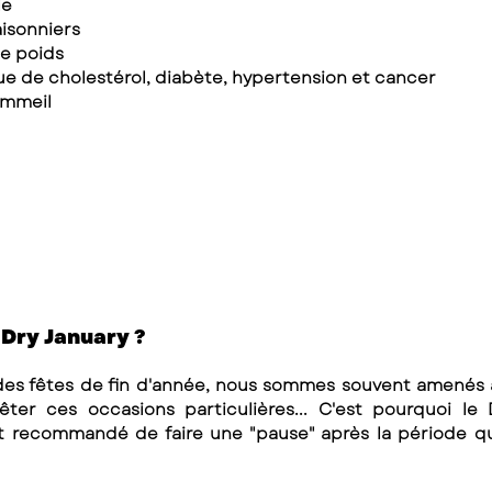
ie 
saisonniers 
 de poids 
isque de cholestérol, diabète, hypertension et cancer 
sommeil 
 Dry January ? 
des fêtes de fin d'année, nous sommes souvent amenés à
êter ces occasions particulières... C'est pourquoi le 
est recommandé de faire une "pause" après la période q