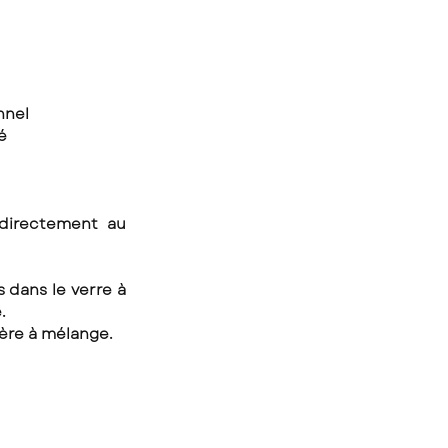
nnel 
é 
 directement au 
 dans le verre à 
. 
lère à mélange.