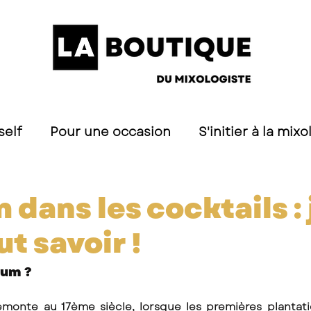
self
Pour une occasion
S'initier à la mixo
s
 dans les cocktails : 
t savoir !
hum ? 
remonte au 17ème siècle, lorsque les premières plantat