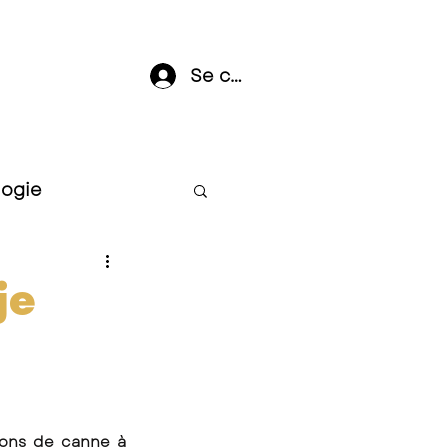
Se connecter
logie
je
ions de canne à 