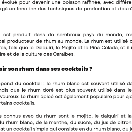
évolué pour devenir une boisson raffinée, avec différen
rgé en fonction des techniques de production et des régi
um est produit dans de nombreux pays du monde, mai
pal producteur de rhum au monde. Le rhum est utilisé d
s, tels que le Daiquiri, le Mojito et le Piña Colada, et il 
ire et de la culture des Caraïbes.
r son rhum dans ses cocktails ? 
end du cocktail : le rhum blanc est souvent utilisé dan
andis que le rhum doré est plus souvent utilisé dans les
voureux. Le rhum épicé est également populaire pour ajo
tains cocktails.
us connus avec du rhum sont le mojito, le daiquiri et la 
du rhum blanc, de la menthe, du sucre, du jus de citron 
est un cocktail simple qui consiste en du rhum blanc, du ju