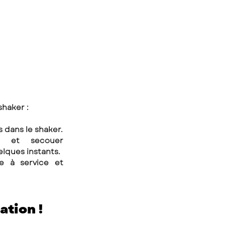
shaker : 
1. Mettez tous les ingrédients dans le shaker. 
s et secouer 
ques instants. 
e à service et 
tion ! 