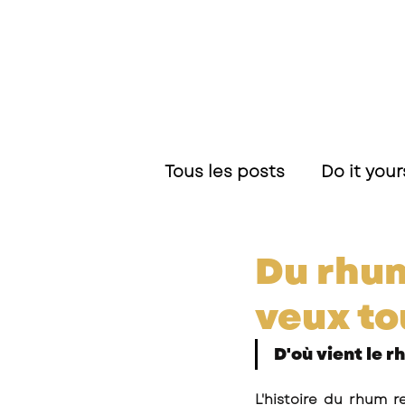
Tous les posts
Do it your
Recettes et Nouveauté
Du rhum
veux tou
D'où vient le r
L'histoire du rhum 