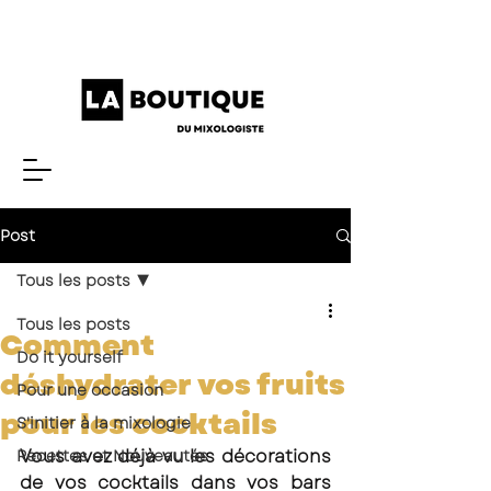
Post
Tous les posts
Tous les posts
Comment
Do it yourself
déshydrater vos fruits
Pour une occasion
pour les cocktails
S'initier à la mixologie
Vous avez déjà vu les décorations 
Recettes et Nouveautés
de vos cocktails dans vos bars 