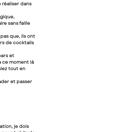
 réaliser dans 
lgique, 
re sans faille 
as que, ils ont 
s de cocktails 
ars et 
 à ce moment là 
iez tout en 
ader et passer 
ion, je dois 