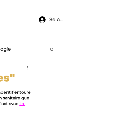
Se connecter
logie
es"
péritif entouré 
 sanitaire que 
’est avec 
La 