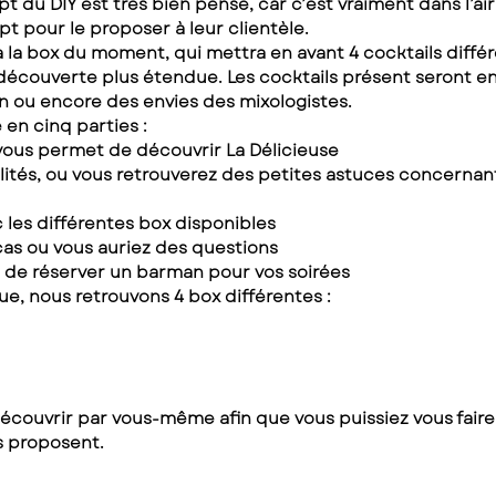
t du DIY est très bien pensé, car c’est vraiment dans l’air
pt pour le proposer à leur clientèle.
a la box du moment, qui mettra en avant 4 cocktails différ
écouverte plus étendue. Les cocktails présent seront en
on ou encore des envies des mixologistes.
 en cinq parties :
 vous permet de découvrir La Délicieuse
lités, ou vous retrouverez des petites astuces concernant
c les différentes box disponibles
cas ou vous auriez des questions
n de réserver un barman pour vos soirées
ue, nous retrouvons 4 box différentes :
découvrir par vous-même afin que vous puissiez vous faire
s proposent.