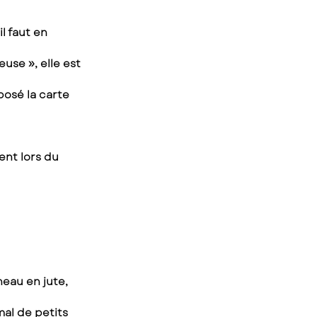
l faut en 
use », elle est 
posé la carte 
nt lors du 
eau en jute, 
mal de petits 