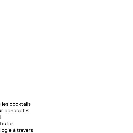
les cocktails 
ur concept « 
!
ébuter 
logie à travers 