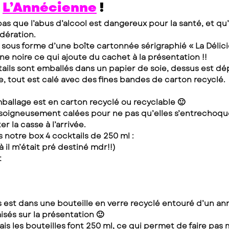
 
L’Annécienne
 !
as que l’abus d’alcool est dangereux pour la santé, et qu’i
ération.
sous forme d’une boîte cartonnée sérigraphié « La Délicie
ine noire ce qui ajoute du cachet à la présentation !!
cktails sont emballés dans un papier de soie, dessus est dé
e, tout est calé avec des fines bandes de carton recyclé.
mballage est en carton recyclé ou recyclable 🙂
t soigneusement calées pour ne pas qu’elles s’entrechoque
er la casse à l’arrivée.
 notre box 4 cocktails de 250 ml :
 il m’était pré destiné mdr!!)
t
 est dans une bouteille en verre recyclé entouré d’un ann
sés sur la présentation 🙂
is les bouteilles font 250 ml, ce qui permet de faire pas 