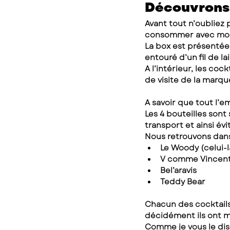
Découvrons
Avant tout n’oubliez p
consommer avec mod
La box est présentée 
entouré d’un fil de la
A l’intérieur, les co
de visite de la marqu
A savoir que tout l’e
Les 4 bouteilles son
transport et ainsi évit
Nous retrouvons dans
Le Woody (celui-là
V comme Vincen
Bel’aravis
Teddy Bear
Chacun des cocktails
décidément ils ont mi
Comme je vous le disa