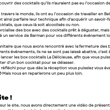
couvrir des cocktails qu’ils n’auraient pas eu l’occasion de
 travers le monde, ils ont eu l’occasion de travailler en Be
 ainsi parfaire leur technique afin d’acquérir un savoir-fai
cktails, que ceux-là soit alcoolisés ou non.
cialise des box avec des cocktails prêt à déguster, mais p
un service de Barman pour vos différents événement lor
sanitaire que nous avons rencontré avec la fermeture des b
érents événements, ils ne se sont pas laissé abattre, c’est
 lancer les box cocktails La Délicieuse, afin que vous puiss
ter d’un bon cocktail pour se délasser.
 réfléchi pour que dès la réception vous puissiez vous év
 Mais nous en reparlerons un peu plus loin.
ite !
ur le site, nous avons directement une vidéo de présentat