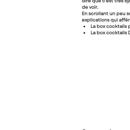
dire que c’est très s
de voir.
En scrollant un peu s
explications qui affér
La box cocktails
La box cocktails 