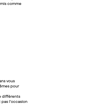
 amis comme 
ans vous 
mêmes pour 
 différents 
 pas l’occasion 