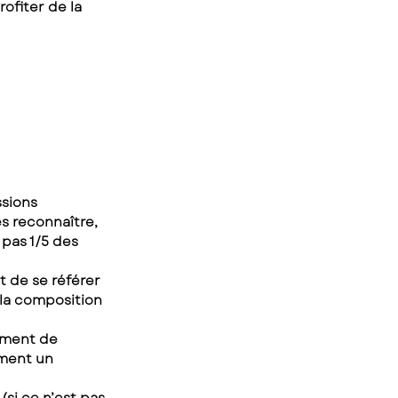
ofiter de la 
sions 
s reconnaître, 
pas 1/5 des 
 de se référer 
la composition 
oment de 
iment un 