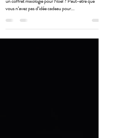
Noël
Vous vous posez une seule question : Pourquoi offrir
un coffret mixologie pour Noël ? Peut-être que
vous n’avez pas d’idée cadeau pour...