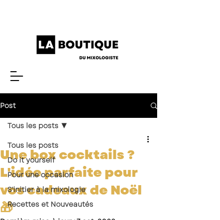
Post
Tous les posts
Tous les posts
Une box cocktails ?
Do it yourself
L'idée parfaite pour
Pour une occasion
vos cadeaux de Noël
S'initier à la mixologie
🎁
Recettes et Nouveautés