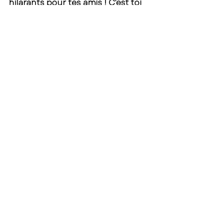
hilarants pour tes amis ! C’est toi 
qui choisis, mais en tout cas, tu 
peux mettre une partie de toi à 
l’intérieur des box !
Acheter une box cocktails
Recettes et Nouveautés