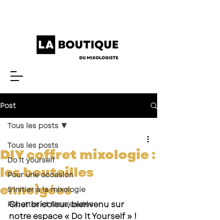
Post
Tous les posts
Tous les posts
DIY coffret mixologie :
Do it yourself
les bouteilles
Pour une occasion
enneigées
S'initier à la mixologie
Cher bricoleur, bienvenu sur 
Recettes et Nouveautés
notre espace « Do It Yourself » ! 