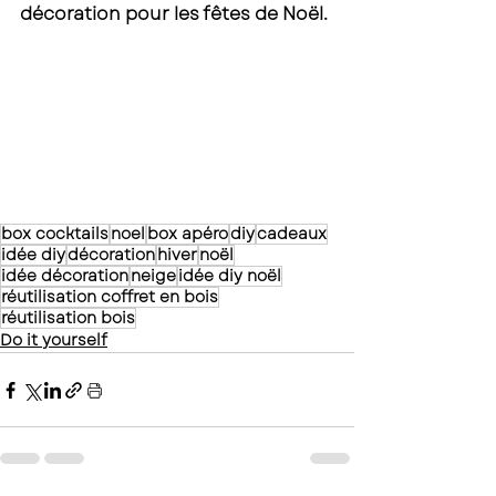
décoration pour les fêtes de Noël. 
box cocktails
noel
box apéro
diy
cadeaux
idée diy
décoration
hiver
noël
idée décoration
neige
idée diy noël
réutilisation coffret en bois
réutilisation bois
Do it yourself